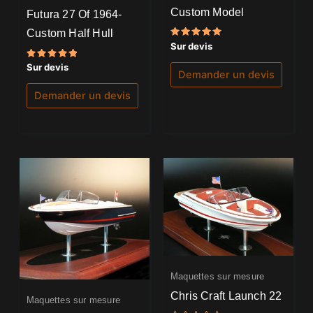
Custom Model
Futura 27 Of 1964-
Custom Half Hull
Note
Sur devis
5.00
sur 5
Note
Sur devis
Demander un devis
5.00
sur 5
Demander un devis
Maquettes sur mesure
Chris Craft Launch 22
Maquettes sur mesure