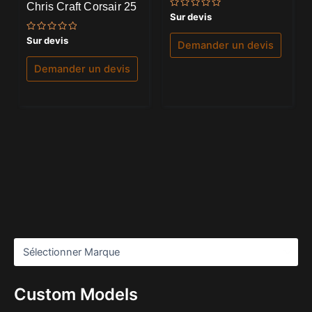
Chris Craft Corsair 25
Note
Sur devis
0
sur
Note
Sur devis
5
Demander un devis
0
sur
5
Demander un devis
Custom Models