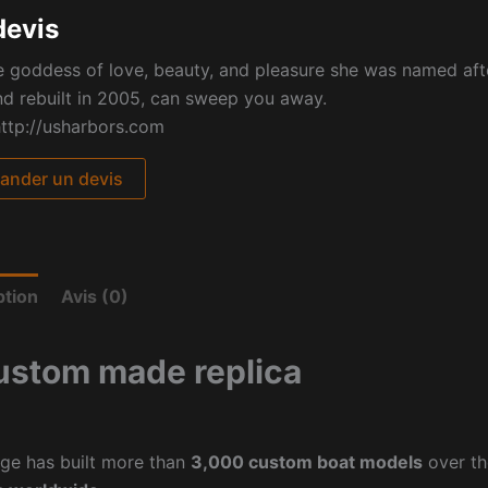
devis
e goddess of love, beauty, and pleasure she was named afte
d rebuilt in 2005, can sweep you away.
ttp://usharbors.com
nder un devis
ption
Avis (0)
ustom made replica
ge has built more than
3,000 custom boat models
over th