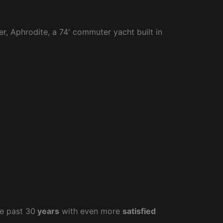
r, Aphrodite, a 74′ commuter yacht built in
e past 30
years
with even more
satisfied