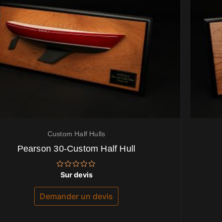
Custom Half Hulls
Pearson 30-Custom Half Hull
Note
Sur devis
0
sur
5
Demander un devis