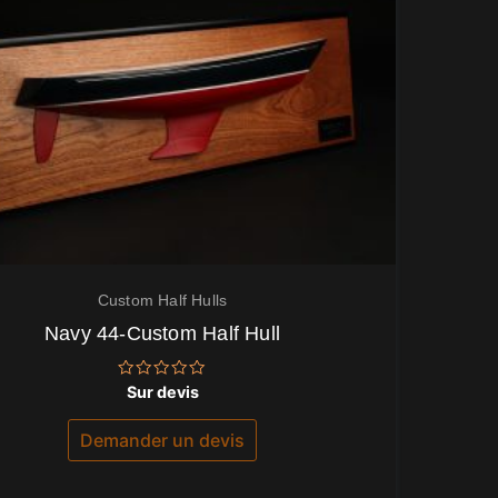
Custom Half Hulls
Navy 44-Custom Half Hull
Note
Sur devis
0
sur
5
Demander un devis