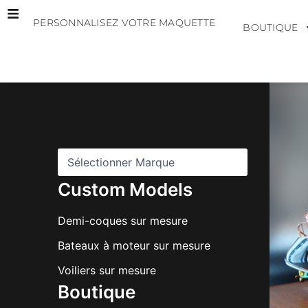
Aller
PERSONNALISEZ VOTRE MAQUETTE
au
BOUTIQUE
contenu
M
a
r
q
u
e
s
Custom Models
Demi-coques sur mesure
Bateaux à moteur sur mesure
Voiliers sur mesure
Boutique