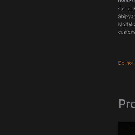
owners
Our cre
Shipyar
Model o
custom
Do not 
Pr