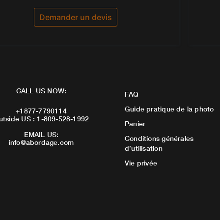
0
sur
5
Demander un devis
CALL US NOW:
FAQ
Guide pratique de la photo
+1877-7790114
utside US : 1-809-528-1992
Panier
EMAIL US:
Conditions générales
info@abordage.com
d’utilisation
Vie privée