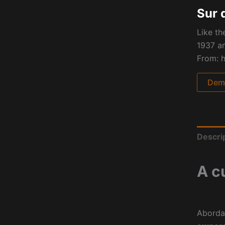
Sur 
Like th
1937 an
From: h
Dema
Descri
A c
Aborda