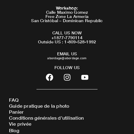
Workshop
:
Calle Maximo Gomez
Free Zone La Armeria
San Cristóbal – Dominican Republic
CALL US NOW
+1877-7790114
Outside US : 1-809-528-1992
EMAIL US
abordage@abordage.com
FOLLOW US
F
I
Y
a
n
o
c
s
u
e
t
t
FAQ
b
a
u
Guide pratique de la photo
o
g
b
Panier
o
r
e
Conditions générales d’utilisation
Vie privée
k
a
Blog
m