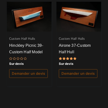
Custom Half Hulls
Custom Half Hulls
Hinckley Picnic 39-
Airone 37-Custom
Custom Half Model
Half Hull
Note
Note
Sur devis
Sur devis
0
5.00
sur
sur 5
5
Demander un devis
Demander un devis