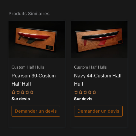
Produits Similaires
Custom Half Hulls
Custom Half Hulls
Pearson 30-Custom
Navy 44-Custom Half
Half Hull
Hull
Note
Note
Sur devis
Sur devis
0
0
sur
sur
5
5
Demander un devis
Demander un devis