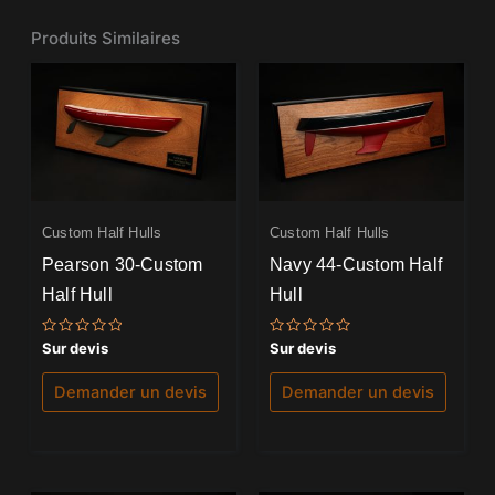
Produits Similaires
Custom Half Hulls
Custom Half Hulls
Pearson 30-Custom
Navy 44-Custom Half
Half Hull
Hull
Note
Note
Sur devis
Sur devis
0
0
sur
sur
5
5
Demander un devis
Demander un devis