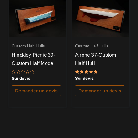
Custom Half Hulls
Custom Half Hulls
Hinckley Picnic 39-
Airone 37-Custom
Custom Half Model
Half Hull
Note
Note
Sur devis
Sur devis
0
5.00
sur
sur 5
5
Demander un devis
Demander un devis