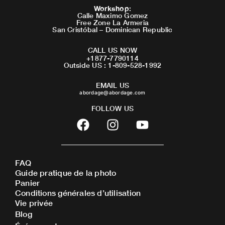
Workshop
:
Calle Maximo Gomez
Free Zone La Armeria
San Cristóbal – Dominican Republic
CALL US NOW
+1877-7790114
Outside US : 1-809-528-1992
EMAIL US
abordage@abordage.com
FOLLOW US
F
I
Y
a
n
o
c
s
u
e
t
t
FAQ
b
a
u
Guide pratique de la photo
o
g
b
Panier
o
r
e
Conditions générales d’utilisation
Vie privée
k
a
Blog
m