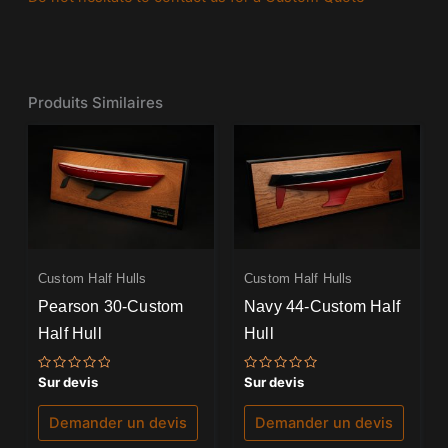
Produits Similaires
Custom Half Hulls
Custom Half Hulls
Pearson 30-Custom
Navy 44-Custom Half
Half Hull
Hull
Note
Note
Sur devis
Sur devis
0
0
sur
sur
5
5
Demander un devis
Demander un devis