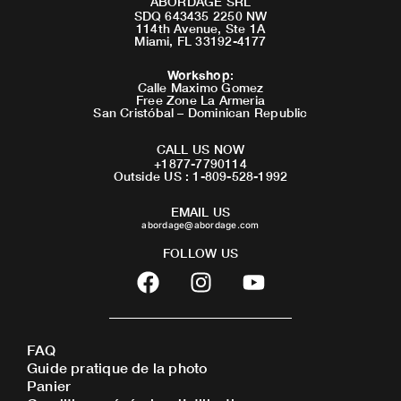
ABORDAGE SRL
SDQ 643435 2250 NW
114th Avenue, Ste 1A
Miami, FL 33192-4177
Workshop
:
Calle Maximo Gomez
Free Zone La Armeria
San Cristóbal – Dominican Republic
CALL US NOW
+1877-7790114
Outside US : 1-809-528-1992
EMAIL US
abordage@abordage.com
FOLLOW US
F
I
Y
a
n
o
c
s
u
e
t
t
FAQ
b
a
u
Guide pratique de la photo
o
g
b
Panier