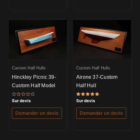
Custom Half Hulls
Custom Half Hulls
Hinckley Picnic 39-
Airone 37-Custom
Custom Half Model
Half Hull
Note
Note
Sur devis
Sur devis
0
5.00
sur
sur 5
5
Demander un devis
Demander un devis