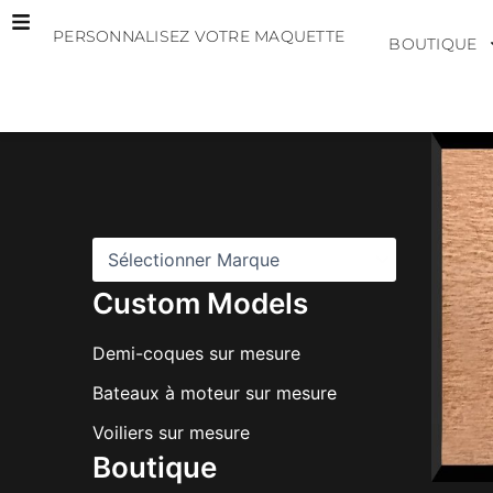
Aller
PERSONNALISEZ VOTRE MAQUETTE
au
BOUTIQUE
contenu
M
a
r
q
u
e
s
Custom Models
Demi-coques sur mesure
Bateaux à moteur sur mesure
Voiliers sur mesure
Boutique