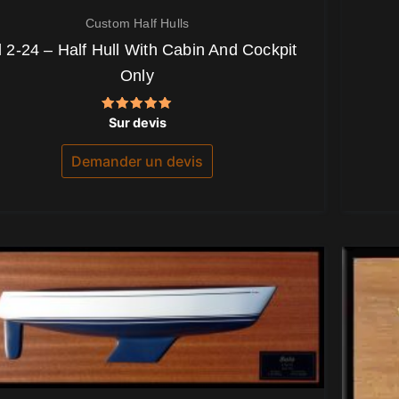
Custom Half Hulls
 2-24 – Half Hull With Cabin And Cockpit
Only
Note
Sur devis
5.00
sur 5
Demander un devis