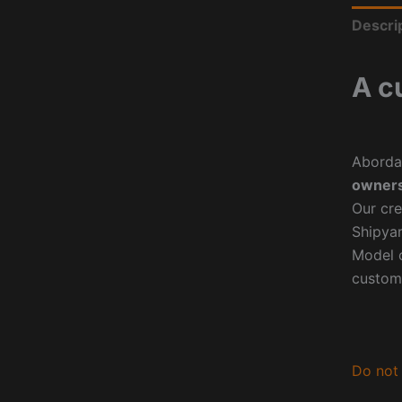
Descri
A c
Aborda
owners
Our cre
Shipyar
Model o
custom
Do not 