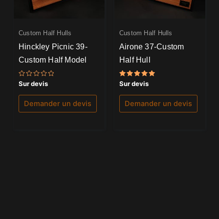
Custom Half Hulls
Custom Half Hulls
Hinckley Picnic 39-
Airone 37-Custom
Custom Half Model
Half Hull
Note
Note
Sur devis
Sur devis
0
5.00
sur
sur 5
5
Demander un devis
Demander un devis