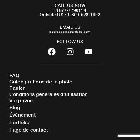
CALL US NOW
+1877-7790114
Outside US : 1-809-528-1992
EMAIL US
abordage@abordage.com
FOLLOW US
F
I
Y
a
n
o
c
s
u
e
t
t
FAQ
b
a
u
Guide pratique de la photo
o
g
b
Panier
o
r
e
Conditions générales d’utilisation
Vie privée
k
a
Blog
m
Événement
Portfolio
Page de contact