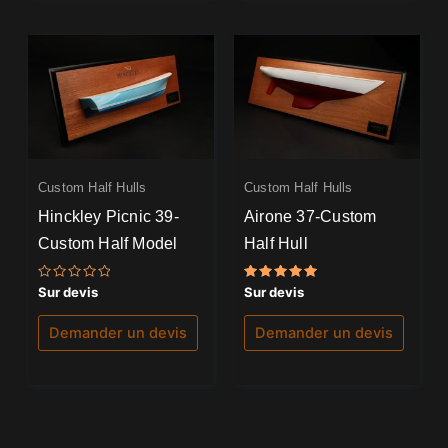
Custom Half Hulls
Custom Half Hulls
Hinckley Picnic 39-
Airone 37-Custom
Custom Half Model
Half Hull
Note
Note
Sur devis
Sur devis
0
5.00
sur
sur 5
5
Demander un devis
Demander un devis