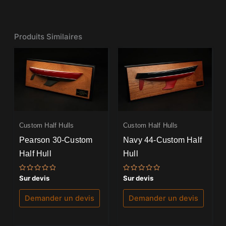
Produits Similaires
Custom Half Hulls
Custom Half Hulls
Pearson 30-Custom
Navy 44-Custom Half
Half Hull
Hull
Note
Note
Sur devis
Sur devis
0
0
sur
sur
5
5
Demander un devis
Demander un devis