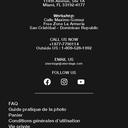
114th Avenue, Ste 1A
Miami, FL 33192-4177
Workshop
:
Calle Maximo Gomez
Free Zone La Armeria
San Cristóbal – Dominican Republic
CALL US NOW
+1877-7790114
Outside US : 1-809-528-1992
EMAIL US
abordage@abordage.com
FOLLOW US
F
I
Y
a
n
o
c
s
u
e
t
t
FAQ
b
a
u
Guide pratique de la photo
o
g
b
Panier
o
r
e
Conditions générales d’utilisation
Vie privée
k
a