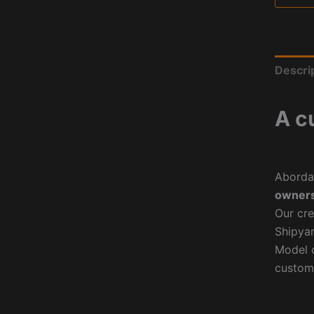
Descri
A c
Aborda
owners
Our cre
Shipyar
Model o
custom