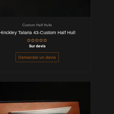
Custom Half Hulls
Hinckley Talaria 43-Custom Half Hull
Note
Sur devis
0
sur
5
Demander un devis