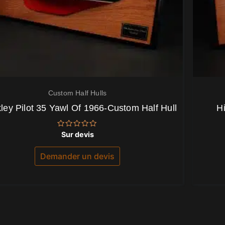
Custom Half Hulls
ley Pilot 35 Yawl Of 1966-Custom Half Hull
H
Note
Sur devis
0
sur
5
Demander un devis