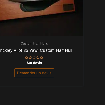
Custom Half Hulls
inckley Pilot 35 Yawl-Custom Half Hull
Note
Sur devis
0
sur
5
Demander un devis