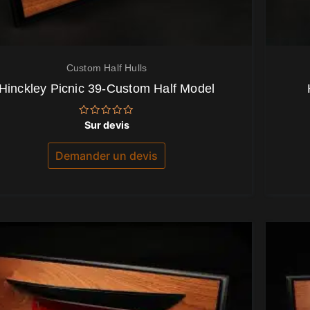
Custom Half Hulls
Hinckley Picnic 39-Custom Half Model
Note
Sur devis
0
sur
5
Demander un devis