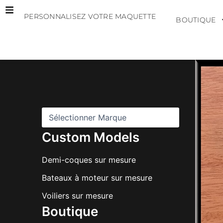
Aller
PERSONNALISEZ VOTRE MAQUETTE
au
BOUTIQUE
contenu
M
a
r
q
u
e
s
Custom Models
Demi-coques sur mesure
Bateaux à moteur sur mesure
Voiliers sur mesure
Boutique