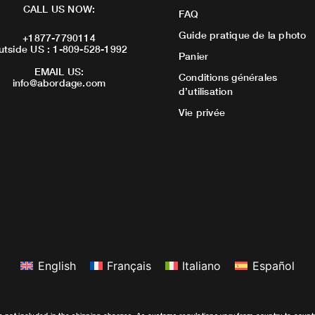
CALL US NOW:
FAQ
Guide pratique de la photo
+1877-7790114
utside US : 1-809-528-1992
Panier
EMAIL US:
Conditions générales
info@abordage.com
d’utilisation
Vie privée
English
Français
Italiano
Español