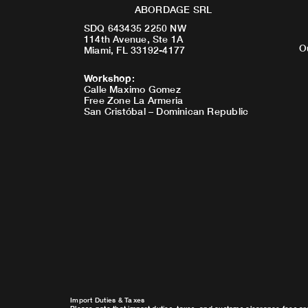
ABORDAGE SRL
SDQ 643435 2250 NW
114th Avenue, Ste 1A
O
Miami, FL 33192-4177
Workshop
:
Calle Maximo Gomez
Free Zone La Armeria
San Cristóbal – Dominican Republic
Import Duties & Taxes