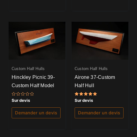
Custom Half Hulls
Custom Half Hulls
Hinckley Picnic 39-
Airone 37-Custom
Custom Half Model
Half Hull
Note
Note
Sur devis
Sur devis
0
5.00
sur
sur 5
5
Demander un devis
Demander un devis