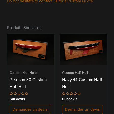
Do not hesitate to contact us for a Custom Quote
Produits Similaires
Custom Half Hulls
Custom Half Hulls
Pearson 30-Custom
Navy 44-Custom Half
Half Hull
Hull
Note
Note
Sur devis
Sur devis
0
0
sur
sur
5
5
Demander un devis
Demander un devis