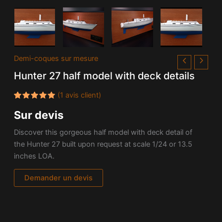
Demi-coques sur mesure
Hunter 27 half model with deck details
(
1
avis client)
Noté
1
5.00
Sur devis
sur 5
basé
sur
Discover this gorgeous half model with deck detail of
notation
client
the Hunter 27 built upon request at scale 1/24 or 13.5
inches LOA.
Demander un devis