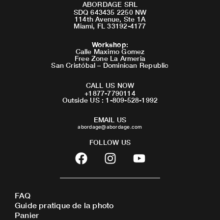
ABORDAGE SRL
SDQ 643435 2250 NW
114th Avenue, Ste 1A
Miami, FL 33192-4177
Workshop
:
Calle Maximo Gomez
Free Zone La Armeria
San Cristóbal – Dominican Republic
CALL US NOW
+1877-7790114
Outside US : 1-809-528-1992
EMAIL US
abordage@abordage.com
FOLLOW US
F
I
Y
a
n
o
c
s
u
e
t
t
FAQ
b
a
u
Guide pratique de la photo
o
g
b
Panier