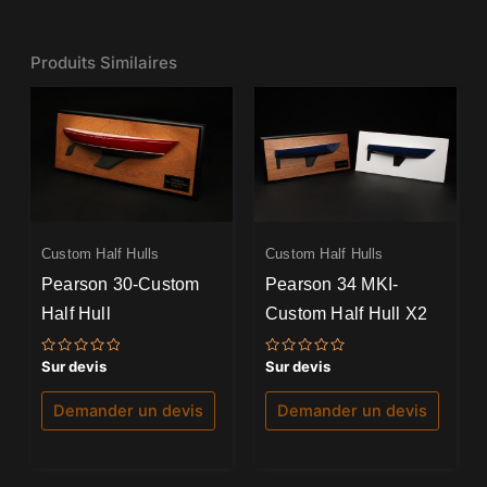
Produits Similaires
Custom Half Hulls
Custom Half Hulls
Pearson 30-Custom
Pearson 34 MKI-
Half Hull
Custom Half Hull X2
Note
Note
Sur devis
Sur devis
0
0
sur
sur
5
5
Demander un devis
Demander un devis