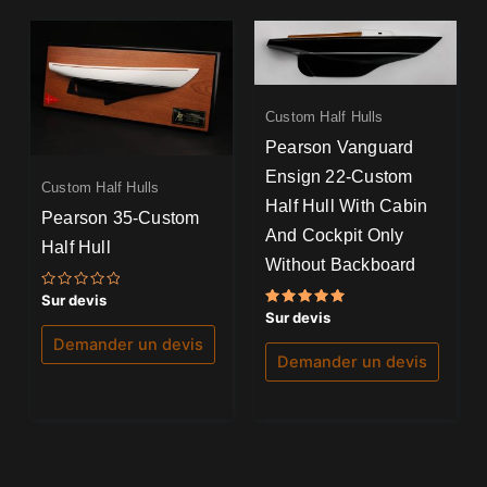
Custom Half Hulls
Pearson Vanguard
Ensign 22-Custom
Custom Half Hulls
Half Hull With Cabin
Pearson 35-Custom
And Cockpit Only
Half Hull
Without Backboard
Note
Sur devis
0
Note
Sur devis
sur
5.00
5
sur 5
Demander un devis
Demander un devis