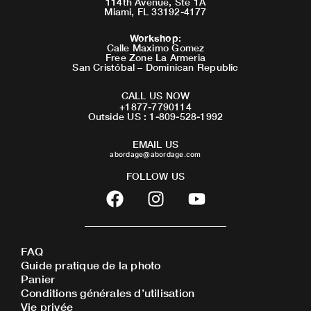
114th Avenue, Ste 1A
Miami, FL 33192-4177
Workshop
:
Calle Maximo Gomez
Free Zone La Armeria
San Cristóbal – Dominican Republic
CALL US NOW
+1877-7790114
Outside US : 1-809-528-1992
EMAIL US
abordage@abordage.com
FOLLOW US
F
I
Y
a
n
o
c
s
u
e
t
t
FAQ
b
a
u
Guide pratique de la photo
o
g
b
Panier
o
r
e
Conditions générales d’utilisation
Vie privée
k
a