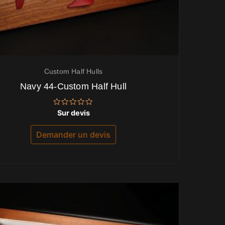
Custom Half Hulls
Navy 44-Custom Half Hull
Note
Sur devis
0
sur
5
Demander un devis