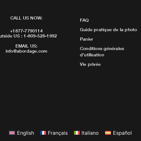
CALL US NOW:
FAQ
Guide pratique de la photo
+1877-7790114
utside US : 1-809-528-1992
Panier
EMAIL US:
Conditions générales
info@abordage.com
d’utilisation
Vie privée
English
Français
Italiano
Español