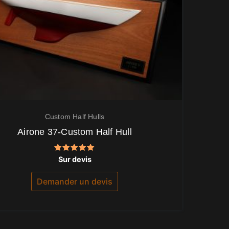
Custom Half Hulls
Airone 37-Custom Half Hull
Note
Sur devis
5.00
sur 5
Demander un devis