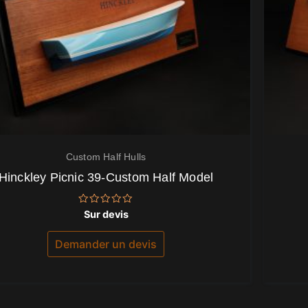
Custom Half Hulls
Hinckley Picnic 39-Custom Half Model
Note
Sur devis
0
sur
5
Demander un devis