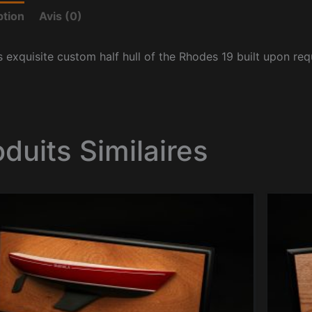
ption
Avis (0)
s exquisite custom half hull of the Rhodes 19 built upon req
oduits Similaires