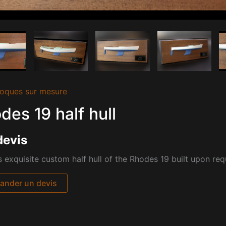
oques sur mesure
des 19 half hull
devis
s exquisite custom half hull of the Rhodes 19 built upon req
nder un devis