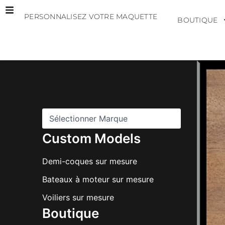
Aller
PERSONNALISEZ VOTRE MAQUETTE
au
BOUTIQUE
contenu
M
a
r
q
u
e
s
Custom Models
Demi-coques sur mesure
Bateaux à moteur sur mesure
Voiliers sur mesure
Boutique