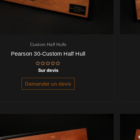
Custom Half Hulls
Pearson 30-Custom Half Hull
Note
Sur devis
0
sur
5
Demander un devis