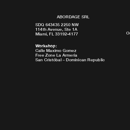
ABORDAGE SRL
SDQ 643435 2250 NW
114th Avenue, Ste 1A
O
Miami, FL 33192-4177
Workshop
:
Calle Maximo Gomez
Free Zone La Armeria
San Cristóbal – Dominican Republic