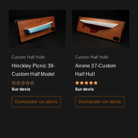
Custom Half Hulls
Custom Half Hulls
Hinckley Picnic 39-
Airone 37-Custom
Custom Half Model
Half Hull
Note
Note
Sur devis
Sur devis
0
5.00
sur
sur 5
5
Demander un devis
Demander un devis