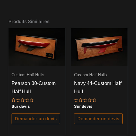
Produits Similaires
Custom Half Hulls
Custom Half Hulls
Pearson 30-Custom
Navy 44-Custom Half
Half Hull
Hull
Note
Note
Sur devis
Sur devis
0
0
sur
sur
5
5
Demander un devis
Demander un devis