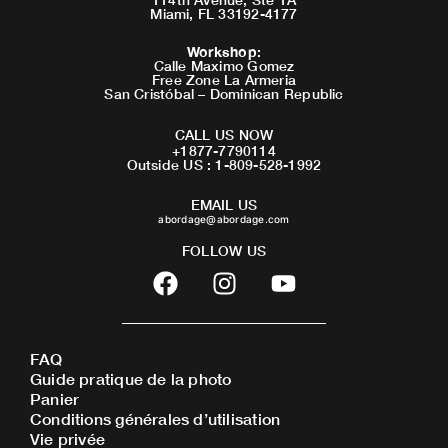
Miami, FL 33192-4177
Workshop
:
Calle Maximo Gomez
Free Zone La Armeria
San Cristóbal – Dominican Republic
CALL US NOW
+1877-7790114
Outside US : 1-809-528-1992
EMAIL US
abordage@abordage.com
FOLLOW US
F
I
Y
a
n
o
c
s
u
e
t
t
FAQ
b
a
u
Guide pratique de la photo
o
g
b
Panier
o
r
e
Conditions générales d’utilisation
Vie privée
k
a