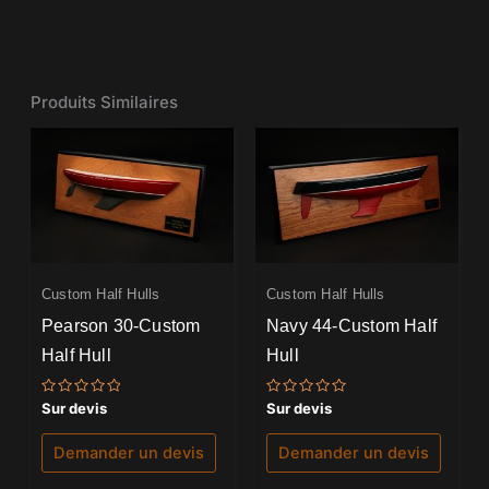
Produits Similaires
Custom Half Hulls
Custom Half Hulls
Pearson 30-Custom
Navy 44-Custom Half
Half Hull
Hull
Note
Note
Sur devis
Sur devis
0
0
sur
sur
5
5
Demander un devis
Demander un devis