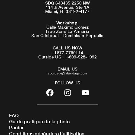
SDQ 643435 2250 NW
114th Avenue, Ste 1A
Miami, FL 33192-4177
Workshop
:
Calle Maximo Gomez
Free Zone La Armeria
San Cristóbal – Dominican Republic
CALL US NOW
+1877-7790114
Outside US : 1-809-528-1992
EMAIL US
abordage@abordage.com
FOLLOW US
F
I
Y
a
n
o
c
s
u
e
t
t
FAQ
b
a
u
Guide pratique de la photo
o
g
b
Panier
o
r
e
Conditions générales d’utilisation