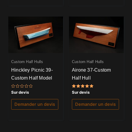
Custom Half Hulls
Custom Half Hulls
Hinckley Picnic 39-
Airone 37-Custom
Custom Half Model
Half Hull
Note
Note
Sur devis
Sur devis
0
5.00
sur
sur 5
5
Demander un devis
Demander un devis