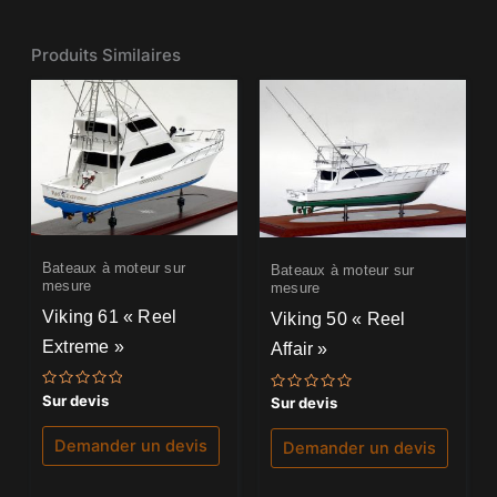
Produits Similaires
Bateaux à moteur sur
Bateaux à moteur sur
mesure
mesure
Viking 61 « Reel
Viking 50 « Reel
Extreme »
Affair »
Note
Sur devis
Note
Sur devis
0
0
sur
sur
5
5
Demander un devis
Demander un devis