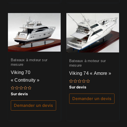
Bateaux à moteur sur
Bateaux à moteur sur
mesure
mesure
Viking 70
Viking 74 « Amore »
« Continuity »
Note
Sur devis
0
Note
sur
Sur devis
0
5
Demander un devis
sur
5
Demander un devis