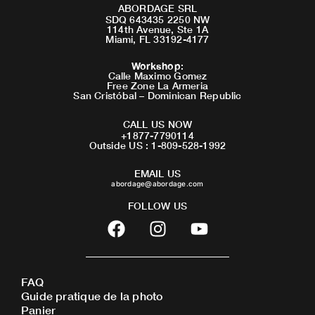
ABORDAGE SRL
SDQ 643435 2250 NW
114th Avenue, Ste 1A
Miami, FL 33192-4177
Workshop
:
Calle Maximo Gomez
Free Zone La Armeria
San Cristóbal – Dominican Republic
CALL US NOW
+1877-7790114
Outside US : 1-809-528-1992
EMAIL US
abordage@abordage.com
FOLLOW US
F
I
Y
a
n
o
c
s
u
e
t
t
FAQ
b
a
u
Guide pratique de la photo
o
g
b
Panier