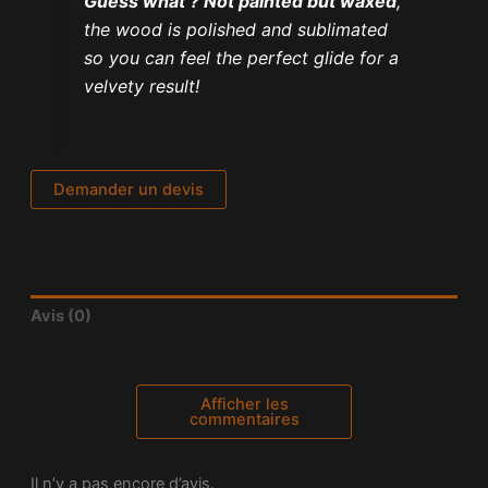
Guess what ?
Not painted but waxed
,
the wood is polished and sublimated
so you can feel the perfect glide for a
velvety result!
Demander un devis
Avis (0)
Afficher les
commentaires
Il n’y a pas encore d’avis.