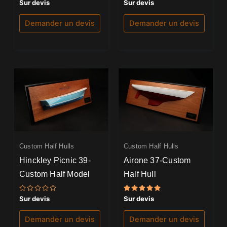
Note
Note
Sur devis
Sur devis
0
0
sur
sur
5
5
Demander un devis
Demander un devis
Custom Half Hulls
Custom Half Hulls
Hinckley Picnic 39-
Airone 37-Custom
Custom Half Model
Half Hull
Note
Note
Sur devis
Sur devis
0
5.00
sur
sur 5
5
Demander un devis
Demander un devis