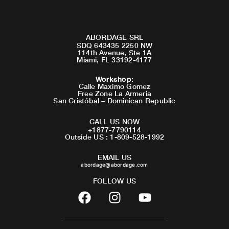
ABORDAGE SRL
SDQ 643435 2250 NW
114th Avenue, Ste 1A
Miami, FL 33192-4177
Workshop
:
Calle Maximo Gomez
Free Zone La Armeria
San Cristóbal – Dominican Republic
CALL US NOW
+1877-7790114
Outside US : 1-809-528-1992
EMAIL US
abordage@abordage.com
FOLLOW US
F
I
Y
a
n
o
c
s
u
e
t
t