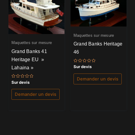
Maquettes sur mesure
Maquettes sur mesure
Grand Banks Heritage
Grand Banks 41
46
Heritage EU »
Note
Sur devis
Lahaina »
0
sur
5
Demander un devis
Note
Sur devis
0
sur
5
Demander un devis