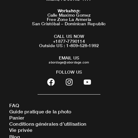
Workshop
:
Calle Maximo Gomez
Free Zone La Armeria
San Cristóbal – Dominican Republic
CALL US NOW
+1877-7790114
Outside US : 1-809-528-1992
EMAIL US
abordage@abordage.com
FOLLOW US
F
I
Y
a
n
o
c
s
u
e
t
t
FAQ
b
a
u
Guide pratique de la photo
o
g
b
Panier
o
r
e
Conditions générales d’utilisation
Vie privée
k
a
Blog