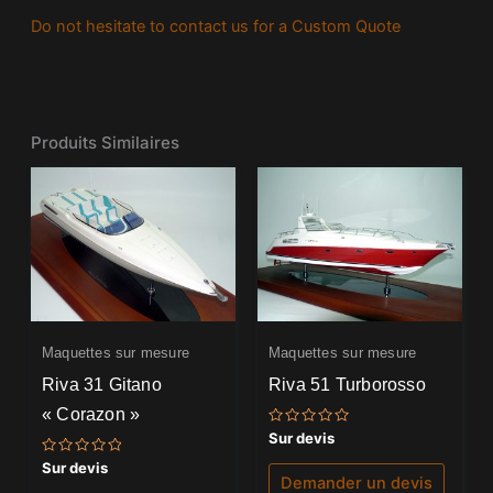
Do not hesitate to contact us for a Custom Quote
Produits Similaires
Maquettes sur mesure
Maquettes sur mesure
Riva 31 Gitano
Riva 51 Turborosso
« Corazon »
Note
Sur devis
0
sur
Note
Sur devis
5
0
Demander un devis
sur