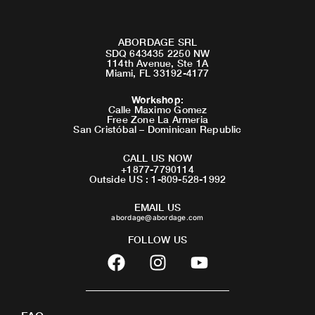
ABORDAGE SRL
SDQ 643435 2250 NW
114th Avenue, Ste 1A
Miami, FL 33192-4177
Workshop
:
Calle Maximo Gomez
Free Zone La Armeria
San Cristóbal – Dominican Republic
CALL US NOW
+1877-7790114
Outside US : 1-809-528-1992
EMAIL US
abordage@abordage.com
FOLLOW US
F
I
Y
a
n
o
c
s
u
e
t
t