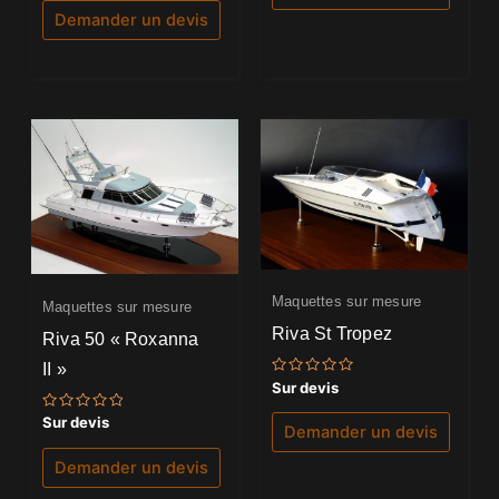
5
Demander un devis
Maquettes sur mesure
Maquettes sur mesure
Riva St Tropez
Riva 50 « Roxanna
II »
Note
Sur devis
0
sur
Note
Sur devis
5
Demander un devis
0
sur
5
Demander un devis