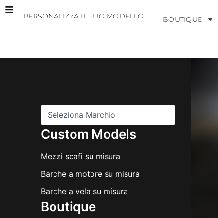
Vai
PERSONALIZZA IL TUO MODELLO
al
BOUTIQUE
contenuto
M
a
r
c
h
i
Custom Models
Mezzi scafi su misura
Barche a motore su misura
Barche a vela su misura
Boutique