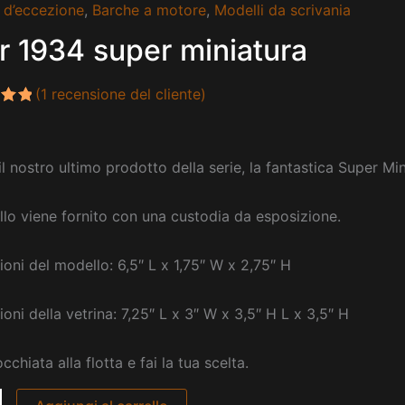
 d’eccezione
,
Barche a motore
,
Modelli da scrivania
ar 1934 super miniatura
a
(
1
recensione del cliente)
to
u 5
ase
il nostro ultimo prodotto della serie, la fantastica Super Mi
sioni
llo viene fornito con una custodia da esposizione.
oni del modello: 6,5″ L x 1,75″ W x 2,75″ H
oni della vetrina: 7,25″ L x 3″ W x 3,5″ H L x 3,5″ H
cchiata alla flotta e fai la tua scelta.