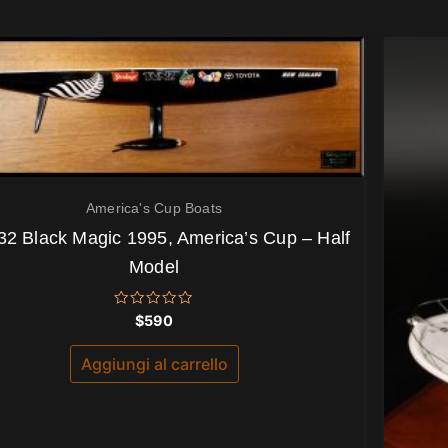
America's Cup Boats
32 Black Magic 1995, America’s Cup – Half
Model
Valutato
$
590
0
su
5
Aggiungi al carrello