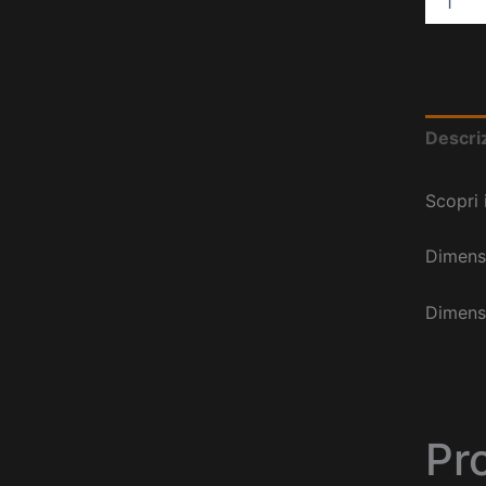
Descri
Scopri 
Dimensi
Dimensi
Pro