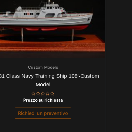
Custom Models
81 Class Navy Training Ship 108′-Custom
Model
Valutato
Prezzo su richiesta
0
su
5
Richiedi un preventivo