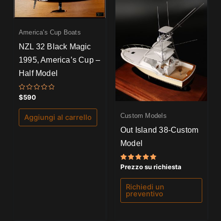
America's Cup Boats
NZL 32 Black Magic
1995, America’s Cup –
Half Model
Valutato
$
590
0
su
5
Custom Models
Aggiungi al carrello
Out Island 38-Custom
Model
Valutato
Prezzo su richiesta
5.00
su 5
Richiedi un
preventivo