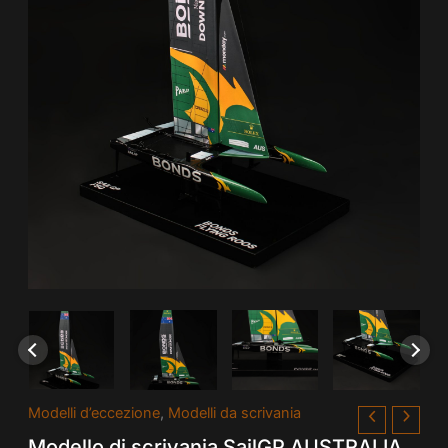
Modello
Modelli d’eccezione
,
Modelli da scrivania
di
Modello di scrivania SailGP AUSTRALIA
scrivania