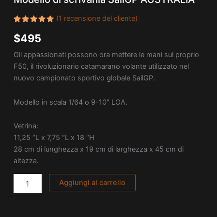
SailGP
(
1
recensione del cliente)
AUSTRALIA
quantità
Valutato
1
$
495
5.00
su
5 su
base di
Gli appassionati possono ora mettere le mani sul proprio
recensioni
F50, il rivoluzionario catamarano volante utilizzato nel
nuovo campionato sportivo globale SailGP.
Modello in scala 1/64 o 9-10″ LOA.
Vetrina:
11,25 “L x 7,75 “L x 18 “H
28 cm di lunghezza x 19 cm di larghezza x 45 cm di
altezza.
Aggiungi al carrello