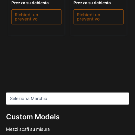
Valutato
Valutato
Prezzo su richiesta
Prezzo su richiesta
0
5.00
su
su 5
5
Richiedi un
Richiedi un
preventivo
preventivo
Custom Models
Mezzi scafi su misura