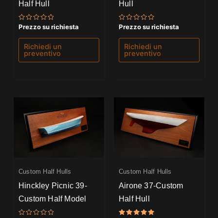
Half Hull
Hull
Valutato
Valutato
Prezzo su richiesta
Prezzo su richiesta
0
0
su
su
5
5
Richiedi un
Richiedi un
preventivo
preventivo
Custom Half Hulls
Custom Half Hulls
Hinckley Picnic 39-
Airone 37-Custom
Custom Half Model
Half Hull