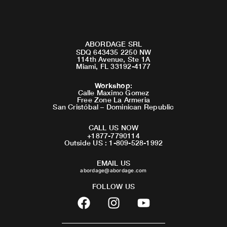
ABORDAGE SRL
SDQ 643435 2250 NW
114th Avenue, Ste 1A
Miami, FL 33192-4177
Workshop
:
Calle Maximo Gomez
Free Zone La Armeria
San Cristóbal – Dominican Republic
CALL US NOW
+1877-7790114
Outside US : 1-809-528-1992
EMAIL US
abordage@abordage.com
FOLLOW US
F
I
Y
a
n
o
c
s
u