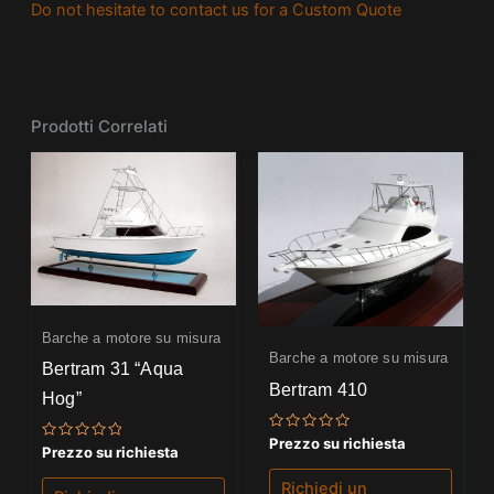
Do not hesitate to contact us for a Custom Quote
Prodotti Correlati
Barche a motore su misura
Barche a motore su misura
Bertram 31 “Aqua
Bertram 410
Hog”
Valutato
Prezzo su richiesta
Valutato
Prezzo su richiesta
0
0
su
su
5
Richiedi un
5