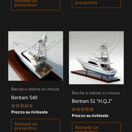
Richiedi un
preventivo
preventivo
Barche a motore su misura
Barche a motore su misura
Bertram 540
Bertram 51 “H.Q.J”
Valutato
Prezzo su richiesta
0
Valutato
Prezzo su richiesta
su
0
5
su
Richiedi un
5
Richiedi un
preventivo
preventivo