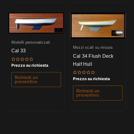
Modelli personalizzati
Mezzi scafi su misura
Cal 33
Cal 34 Flush Deck
Half Hull
Valutato
Prezzo su richiesta
0
su
5
Richiedi un
Valutato
Prezzo su richiesta
preventivo
0
su
5
Richiedi un
preventivo