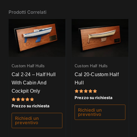
Prodotti Correlati
Custom Half Hulls
Custom Half Hulls
Cal 2-24 – Half Hull
Cal 20-Custom Half
With Cabin And
Hull
Cockpit Only
Valutato
Prezzo su richiesta
5.00
su 5
Valutato
Prezzo su richiesta
5.00
Richiedi un
su 5
preventivo
Richiedi un
preventivo