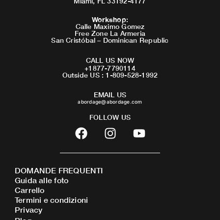
Miami, FL 33192-4177
Workshop
:
Calle Maximo Gomez
Free Zone La Armeria
San Cristóbal – Dominican Republic
CALL US NOW
+1877-7790114
Outside US : 1-809-528-1992
EMAIL US
abordage@abordage.com
FOLLOW US
F
I
Y
a
n
o
c
s
u
e
t
t
DOMANDE FREQUENTI
b
a
u
Guida alle foto
o
g
b
Carrello
o
r
e
Termini e condizioni
Privacy
k
a