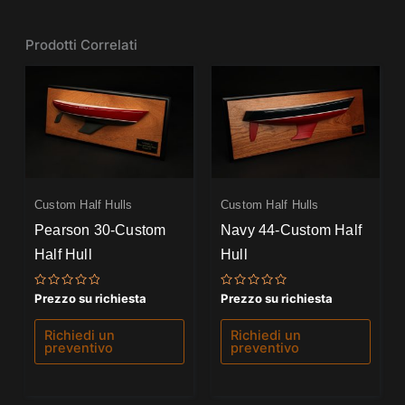
Prodotti Correlati
Custom Half Hulls
Custom Half Hulls
Pearson 30-Custom
Navy 44-Custom Half
Half Hull
Hull
Valutato
Valutato
Prezzo su richiesta
Prezzo su richiesta
0
0
su
su
5
5
Richiedi un
Richiedi un
preventivo
preventivo