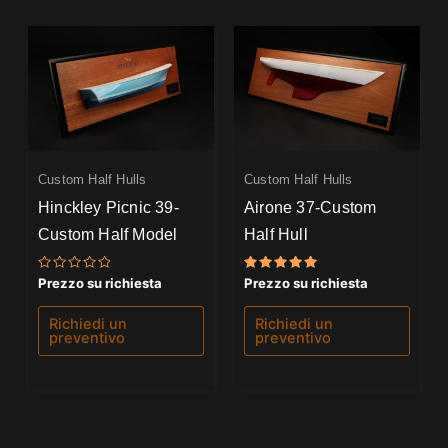
Custom Half Hulls
Custom Half Hulls
Hinckley Picnic 39-
Airone 37-Custom
Custom Half Model
Half Hull
Valutato
Valutato
Prezzo su richiesta
Prezzo su richiesta
0
5.00
su
su 5
5
Richiedi un
Richiedi un
preventivo
preventivo