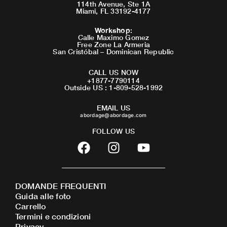
114th Avenue, Ste 1A
Miami, FL 33192-4177
Workshop
:
Calle Maximo Gomez
Free Zone La Armeria
San Cristóbal – Dominican Republic
CALL US NOW
+1877-7790114
Outside US : 1-809-528-1992
EMAIL US
abordage@abordage.com
FOLLOW US
F
I
Y
a
n
o
c
s
u
e
t
t
DOMANDE FREQUENTI
b
a
u
Guida alle foto
o
g
b
Carrello
o
r
e
Termini e condizioni
Privacy