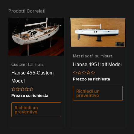
Prodotti Correlati
Mezzi scafi su misura
Hanse 495 Half Model
Custom Half Hulls
Hanse 455-Custom
Valutato
Prezzo su richiesta
Model
0
su
5
Richiedi un
preventivo
Valutato
Prezzo su richiesta
0
su
5
Richiedi un
preventivo