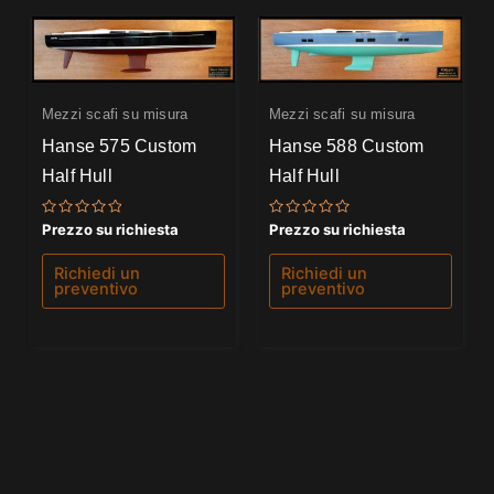
Mezzi scafi su misura
Mezzi scafi su misura
Hanse 575 Custom
Hanse 588 Custom
Half Hull
Half Hull
Valutato
Valutato
Prezzo su richiesta
Prezzo su richiesta
0
0
su
su
5
5
Richiedi un
Richiedi un
preventivo
preventivo