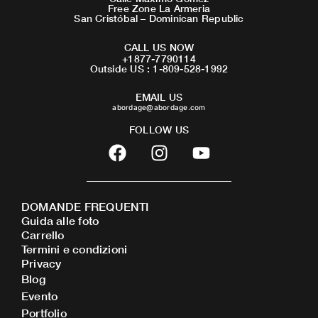
Free Zone La Armeria
San Cristóbal – Dominican Republic
CALL US NOW
+1877-7790114
Outside US : 1-809-528-1992
EMAIL US
abordage@abordage.com
FOLLOW US
F
I
Y
a
n
o
c
s
u
e
t
t
DOMANDE FREQUENTI
b
a
u
Guida alle foto
o
g
b
Carrello
o
r
e
Termini e condizioni
Privacy
k
a
Blog
m
Evento
Portfolio