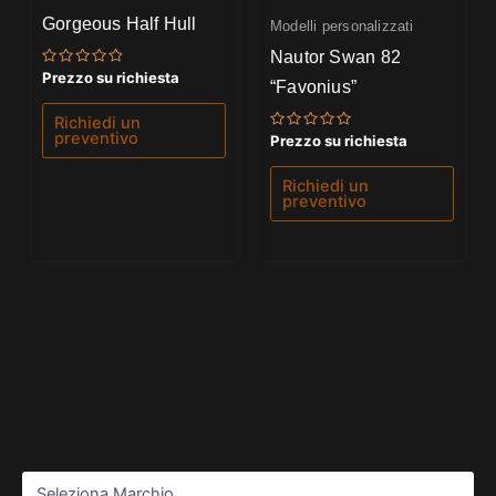
Gorgeous Half Hull
Modelli personalizzati
Nautor Swan 82
Valutato
Prezzo su richiesta
“Favonius”
0
su
5
Richiedi un
preventivo
Valutato
Prezzo su richiesta
0
su
5
Richiedi un
preventivo