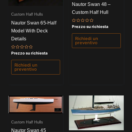
Nautor Swan 48 –
Custom Half Hull
Custom Half Hulls
Nautor Swan 65-Half
Valutato
Prezzo su richiesta
0
Model With Deck
su
5
Details
Richiedi un
preventivo
Valutato
Prezzo su richiesta
0
su
5
Richiedi un
preventivo
Custom Half Hulls
Nautor Swan 45