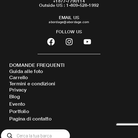
+1877-7790114
Outside US : 1-809-528-1992
EMAIL US
abordage@abordage.com
FOLLOW US
F
I
Y
a
n
o
c
s
u
e
t
t
DOMANDE FREQUENTI
b
a
u
Guida alle foto
o
g
b
Carrello
o
r
e
Termini e condizioni
Privacy
k
a
Blog
m
Evento
Portfolio
Pagina di contatto
Ricerca
prodotti