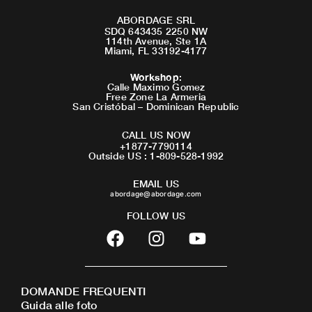
ABORDAGE SRL
SDQ 643435 2250 NW
114th Avenue, Ste 1A
Miami, FL 33192-4177
Workshop
:
Calle Maximo Gomez
Free Zone La Armeria
San Cristóbal – Dominican Republic
CALL US NOW
+1877-7790114
Outside US : 1-809-528-1992
EMAIL US
abordage@abordage.com
FOLLOW US
F
I
Y
a
n
o
c
s
u
e
t
t
DOMANDE FREQUENTI
b
a
u
Guida alle foto