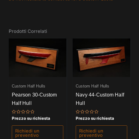
Prodotti Correlati
Custom Half Hulls
Custom Half Hulls
Pearson 30-Custom
Navy 44-Custom Half
Half Hull
Hull
Valutato
Valutato
Prezzo su richiesta
Prezzo su richiesta
0
0
su
su
5
5
Richiedi un
Richiedi un
preventivo
preventivo