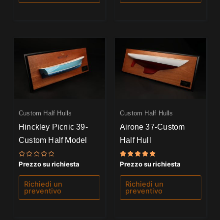
Custom Half Hulls
Custom Half Hulls
Hinckley Picnic 39-
Airone 37-Custom
Custom Half Model
Half Hull
Valutato
Valutato
Prezzo su richiesta
Prezzo su richiesta
0
5.00
su
su 5
5
Richiedi un
Richiedi un
preventivo
preventivo