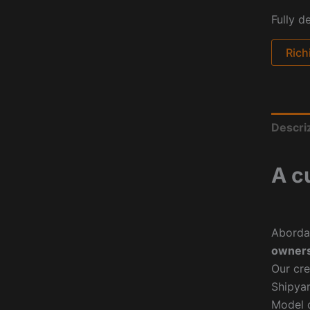
Fully d
Rich
Descri
A c
Aborda
owners
Our cre
Shipyar
Model o