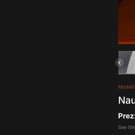
Modelli
Nau
Prez
See thi