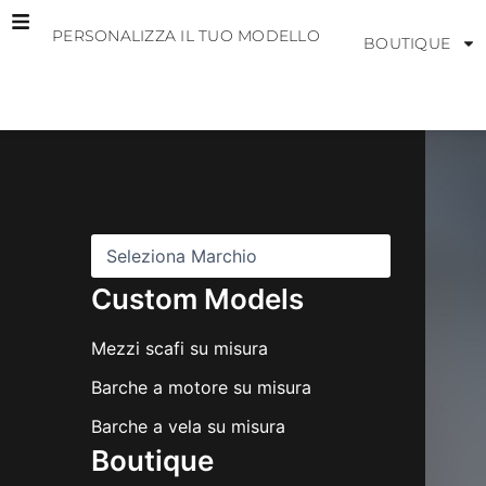
Vai
PERSONALIZZA IL TUO MODELLO
al
BOUTIQUE
contenuto
M
a
r
c
h
i
Custom Models
Mezzi scafi su misura
Barche a motore su misura
Barche a vela su misura
Boutique