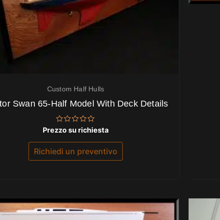
Custom Half Hulls
tor Swan 65-Half Model With Deck Details
Valutato
Prezzo su richiesta
0
su
5
Richiedi un preventivo