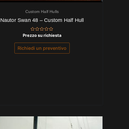
Custom Half Hulls
Nautor Swan 48 – Custom Half Hull
Valutato
Prezzo su richiesta
0
su
5
Richiedi un preventivo