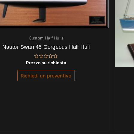
Custom Half Hulls
Nautor Swan 45 Gorgeous Half Hull
Valutato
Prezzo su richiesta
0
su
5
Richiedi un preventivo