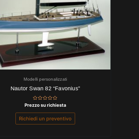
Modelli personalizzati
Nautor Swan 82 “Favonius”
Valutato
Prezzo su richiesta
0
su
5
Richiedi un preventivo