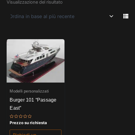
Visualizzazione del risultato
Modelli personalizzati
Burger 101 “Passage
East”
Valutato
Prezzo su richiesta
0
su
5
Richiedi un