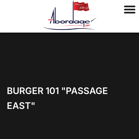
M
Vai
a
al
r
contenuto
c
h
i
BURGER 101 "PASSAGE
EAST"