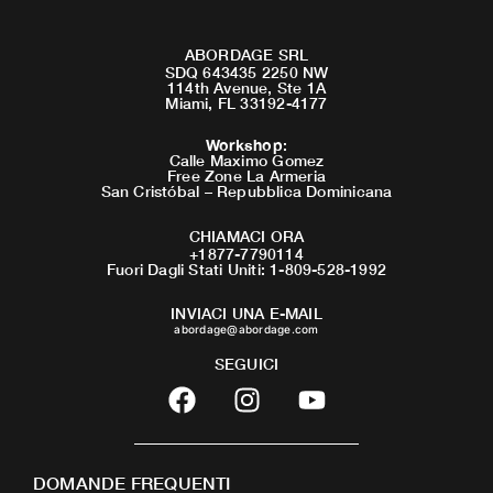
ABORDAGE SRL
SDQ 643435 2250 NW
114th Avenue, Ste 1A
Miami, FL 33192-4177
Workshop
:
Calle Maximo Gomez
Free Zone La Armeria
San Cristóbal – Repubblica Dominicana
CHIAMACI ORA
+1877-7790114
Fuori Dagli Stati Uniti: 1-809-528-1992
INVIACI UNA E-MAIL
abordage@abordage.com
SEGUICI
F
I
Y
a
n
o
c
s
u
e
t
t
DOMANDE FREQUENTI