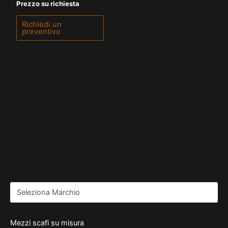
Valutato
Prezzo su richiesta
0
su
5
Richiedi un
preventivo
Mezzi scafi su misura