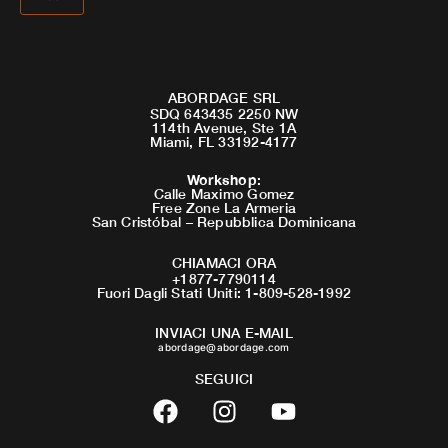
ABORDAGE SRL
SDQ 643435 2250 NW
114th Avenue, Ste 1A
Miami, FL 33192-4177
Workshop
:
Calle Maximo Gomez
Free Zone La Armeria
San Cristóbal – Repubblica Dominicana
CHIAMACI ORA
+1877-7790114
Fuori Dagli Stati Uniti: 1-809-528-1992
INVIACI UNA E-MAIL
abordage@abordage.com
SEGUICI
F
I
Y
a
n
o
c
s
u