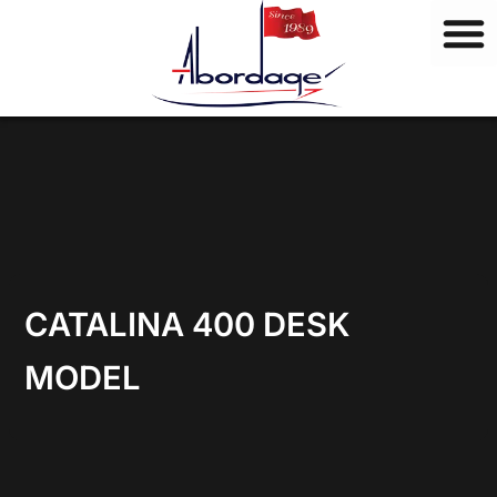
M
Vai
a
al
r
contenuto
c
h
i
CATALINA 400 DESK
MODEL