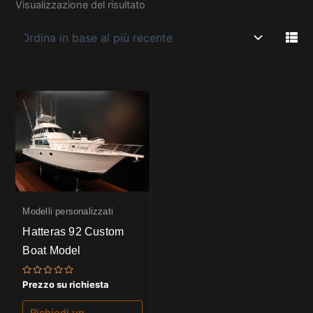
Visualizzazione del risultato
Modelli personalizzati
Hatteras 92 Custom
Boat Model
Valutato
Prezzo su richiesta
0
su
5
Richiedi un