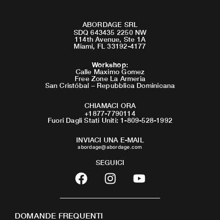
ABORDAGE SRL
SDQ 643435 2250 NW
114th Avenue, Ste 1A
Miami, FL 33192-4177
Workshop
:
Calle Maximo Gomez
Free Zone La Armeria
San Cristóbal – Repubblica Dominicana
CHIAMACI ORA
+1877-7790114
Fuori Dagli Stati Uniti: 1-809-528-1992
INVIACI UNA E-MAIL
abordage@abordage.com
SEGUICI
F
I
Y
a
n
o
c
s
u
e
t
t
DOMANDE FREQUENTI