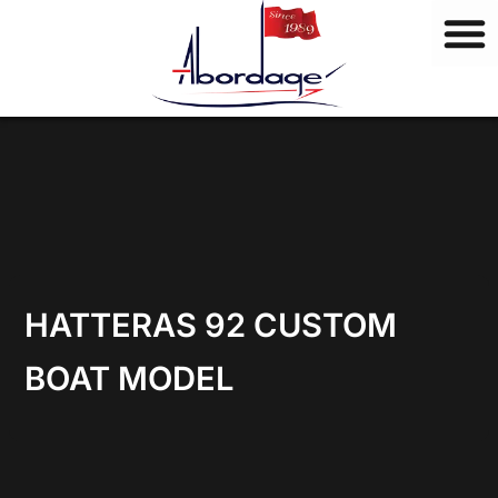
M
Vai
a
al
r
contenuto
c
h
i
HATTERAS 92 CUSTOM
BOAT MODEL