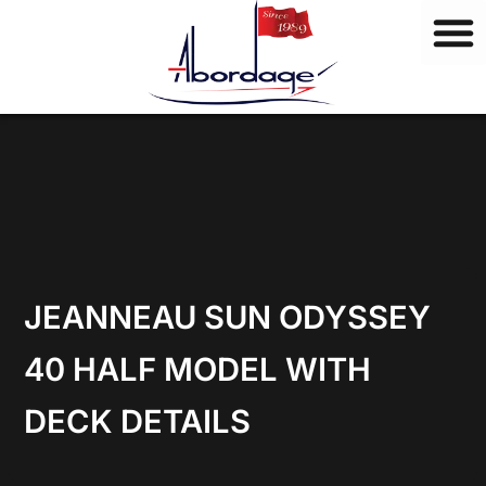
M
Vai
a
al
r
contenuto
c
h
i
JEANNEAU SUN ODYSSEY
40 HALF MODEL WITH
DECK DETAILS