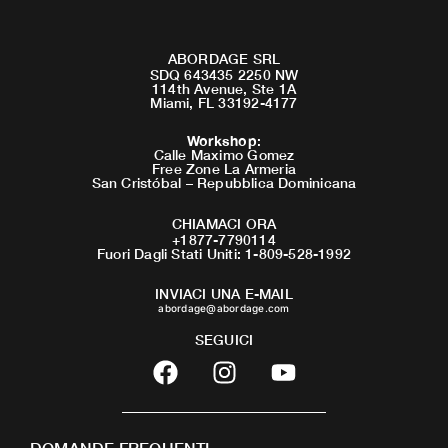
ABORDAGE SRL
SDQ 643435 2250 NW
114th Avenue, Ste 1A
Miami, FL 33192-4177
Workshop
:
Calle Maximo Gomez
Free Zone La Armeria
San Cristóbal – Repubblica Dominicana
CHIAMACI ORA
+1877-7790114
Fuori Dagli Stati Uniti: 1-809-528-1992
INVIACI UNA E-MAIL
abordage@abordage.com
SEGUICI
F
I
Y
a
n
o
c
s
u
e
t
t
DOMANDE FREQUENTI