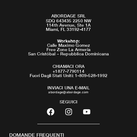
ABORDAGE SRL
SDQ 643435 2250 NW
114th Avenue, Ste 1A
Miami, FL 33192-4177
Workshop
:
Calle Maximo Gomez
Free Zone La Armeria
San Cristóbal – Repubblica Dominicana
CHIAMACI ORA
+1877-7790114
Fuori Dagli Stati Uniti: 1-809-528-1992
INVIACI UNA E-MAIL
abordage@abordage.com
SEGUICI
F
I
Y
a
n
o
c
s
u
e
t
t
DOMANDE FREQUENTI