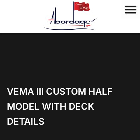
M
Vai
a
al
r
contenuto
c
h
i
VEMA III CUSTOM HALF
MODEL WITH DECK
DETAILS