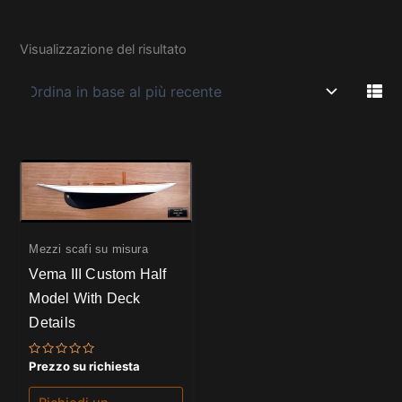
Visualizzazione del risultato
Mezzi scafi su misura
Vema III Custom Half
Model With Deck
Details
Valutato
Prezzo su richiesta
0
su
5