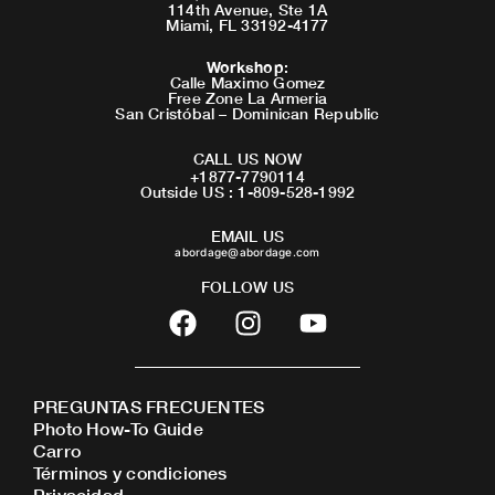
114th Avenue, Ste 1A
Miami, FL 33192-4177
Workshop
:
Calle Maximo Gomez
Free Zone La Armeria
San Cristóbal – Dominican Republic
CALL US NOW
+1877-7790114
Outside US : 1-809-528-1992
EMAIL US
abordage@abordage.com
FOLLOW US
F
I
Y
a
n
o
c
s
u
e
t
t
PREGUNTAS FRECUENTES
b
a
u
Photo How-To Guide
o
g
b
Carro
o
r
e
Términos y condiciones
Privacidad