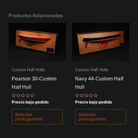
Productos Relacionados
Custom Half Hulls
Custom Half Hulls
Pearson 30-Custom
Navy 44-Custom Half
Half Hull
Hull
Valorado
Valorado
Precio bajo pedido
Precio bajo pedido
con
con
0
0
de
de
Solicitar
Solicitar
5
5
presupuesto
presupuesto