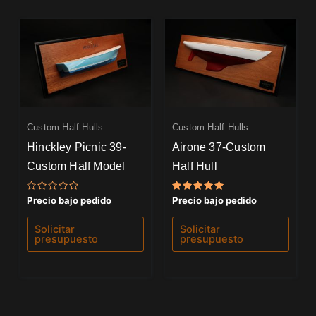
Custom Half Hulls
Custom Half Hulls
Hinckley Picnic 39-
Airone 37-Custom
Custom Half Model
Half Hull
Valorado
Valorado
Precio bajo pedido
Precio bajo pedido
con
con
0
5.00
de
de 5
Solicitar
Solicitar
5
presupuesto
presupuesto