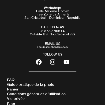
Workshop
:
Calle Maximo Gomez
Free Zone La Armeria
San Cristóbal – Dominican Republic
CALL US NOW
+1877-7790114
Outside US : 1-809-528-1992
EMAIL US
abordage@abordage.com
FOLLOW US
F
I
Y
a
n
o
c
s
u
e
t
t
FAQ
b
a
u
Guide pratique de la photo
o
g
b
Panier
o
r
e
Conditions générales d’utilisation
Vie privée
k
a
Blog