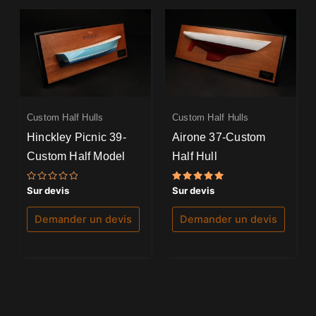
Custom Half Hulls
Custom Half Hulls
Hinckley Picnic 39-
Airone 37-Custom
Custom Half Model
Half Hull
Note
Note
Sur devis
Sur devis
0
5.00
sur
sur 5
5
Demander un devis
Demander un devis