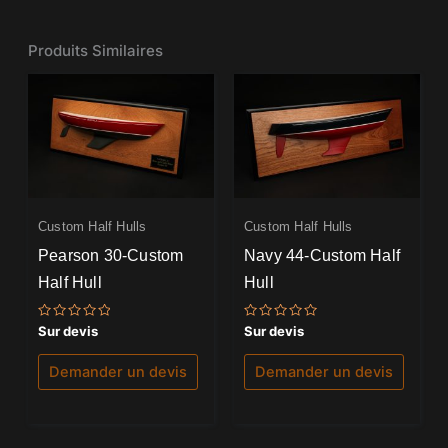
Produits Similaires
Custom Half Hulls
Custom Half Hulls
Pearson 30-Custom
Navy 44-Custom Half
Half Hull
Hull
Note
Note
Sur devis
Sur devis
0
0
sur
sur
5
5
Demander un devis
Demander un devis