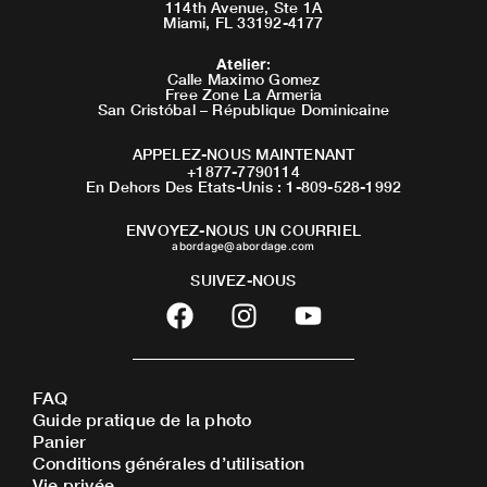
114th Avenue, Ste 1A
Miami, FL 33192-4177
Atelier
:
Calle Maximo Gomez
Free Zone La Armeria
San Cristóbal – République Dominicaine
APPELEZ-NOUS MAINTENANT
+1877-7790114
En Dehors Des Etats-Unis : 1-809-528-1992
ENVOYEZ-NOUS UN COURRIEL
abordage@abordage.com
SUIVEZ-NOUS
F
I
Y
a
n
o
c
s
u
e
t
t
FAQ
b
a
u
Guide pratique de la photo
o
g
b
Panier
o
r
e
Conditions générales d’utilisation
Vie privée