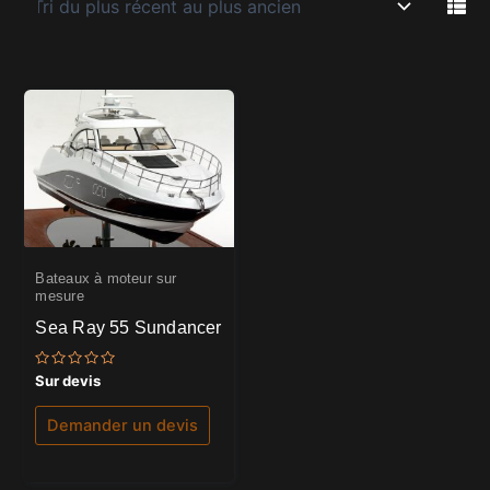
Bateaux à moteur sur
mesure
Sea Ray 55 Sundancer
Note
Sur devis
0
sur
5
Demander un devis