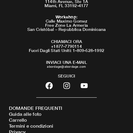
114th Avenue, Ste 1A
Miami, FL 33192-4177
Workshop
:
Calle Maximo Gomez
Free Zone La Armeria
San Cristóbal – Repubblica Dominicana
CHIAMACI ORA
+1877-7790114
Fuori Dagli Stati Uniti: 1-809-528-1992
INVIACI UNA E-MAIL
abordage@abordage.com
SEGUICI
F
I
Y
a
n
o
c
s
u
e
t
t
DOMANDE FREQUENTI
b
a
u
Guida alle foto
o
g
b
Carrello
o
r
e
Termini e condizioni
Privacy