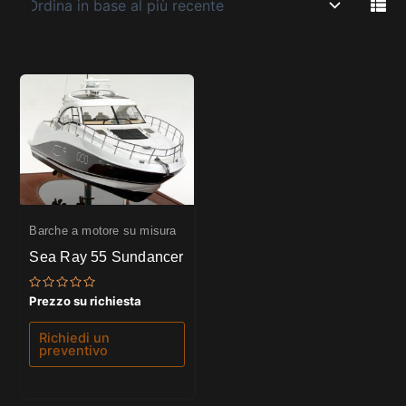
Barche a motore su misura
Sea Ray 55 Sundancer
Valutato
Prezzo su richiesta
0
su
5
Richiedi un
preventivo