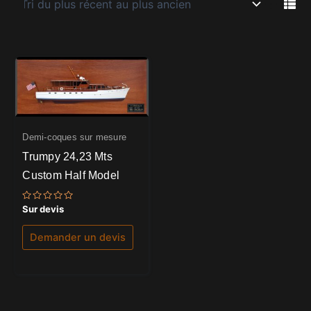
Demi-coques sur mesure
Trumpy 24,23 Mts
Custom Half Model
Note
Sur devis
0
sur
5
Demander un devis