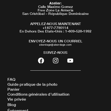
Atelier
:
Calle Maximo Gomez
Free Zone La Armeria
San Cristóbal – République Dominicaine
APPELEZ-NOUS MAINTENANT
+1877-7790114
En Dehors Des Etats-Unis : 1-809-528-1992
ENVOYEZ-NOUS UN COURRIEL
abordage@abordage.com
SUIVEZ-NOUS
F
I
Y
a
n
o
c
s
u
e
t
t
FAQ
b
a
u
Guide pratique de la photo
o
g
b
Panier
o
r
e
Conditions générales d’utilisation
Vie privée
k
a
Blog
m
Événement