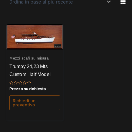
Mezzi scafi su misura
Trumpy 24,23 Mts
Custom Half Model
Valutato
Prezzo su richiesta
0
su
5
Richiedi un
preventivo