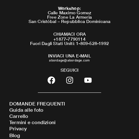
Workshop
:
Calle Maximo Gomez
Free Zone La Armeria
San Cristóbal – Repubblica Dominicana
CHIAMACI ORA
+1877-7790114
Fuori Dagli Stati Uniti: 1-809-528-1992
INVIACI UNA E-MAIL
abordage@abordage.com
SEGUICI
F
I
Y
a
n
o
c
s
u
e
t
t
DOMANDE FREQUENTI
b
a
u
Guida alle foto
o
g
b
Carrello
o
r
e
Termini e condizioni
Privacy
k
a
Blog
m