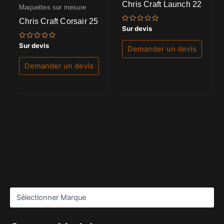
Chris Craft Launch 22
Maquettes sur mesure
Chris Craft Corsair 25
Note
Sur devis
0
sur
Note
Sur devis
5
Demander un devis
0
sur
5
Demander un devis