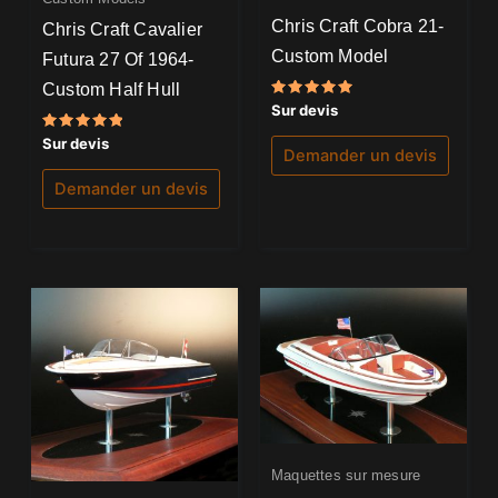
Chris Craft Cobra 21-
Chris Craft Cavalier
Custom Model
Futura 27 Of 1964-
Custom Half Hull
Note
Sur devis
5.00
sur 5
Note
Sur devis
Demander un devis
5.00
sur 5
Demander un devis
Maquettes sur mesure