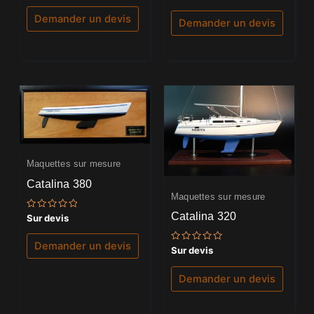
0
sur
sur
5
Demander un devis
5
Demander un devis
Maquettes sur mesure
Catalina 380
Maquettes sur mesure
Catalina 320
Note
Sur devis
0
sur
5
Demander un devis
Note
Sur devis
0
sur
5
Demander un devis