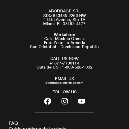
ABORDAGE SRL
SDQ 643435 2250 NW
114th Avenue, Ste 1A
Miami, FL 33192-4177
Workshop
:
Calle Maximo Gomez
Free Zone La Armeria
San Cristóbal – Dominican Republic
CALL US NOW
+1877-7790114
Outside US : 1-809-528-1992
EMAIL US
abordage@abordage.com
FOLLOW US
F
I
Y
a
n
o
c
s
u
e
t
t
FAQ
b
a
u
Guide pratique de la photo