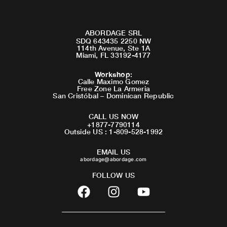
ABORDAGE SRL
SDQ 643435 2250 NW
114th Avenue, Ste 1A
Miami, FL 33192-4177
Workshop
:
Calle Maximo Gomez
Free Zone La Armeria
San Cristóbal – Dominican Republic
CALL US NOW
+1877-7790114
Outside US : 1-809-528-1992
EMAIL US
abordage@abordage.com
FOLLOW US
F
I
Y
a
n
o
c
s
u
e
t
t