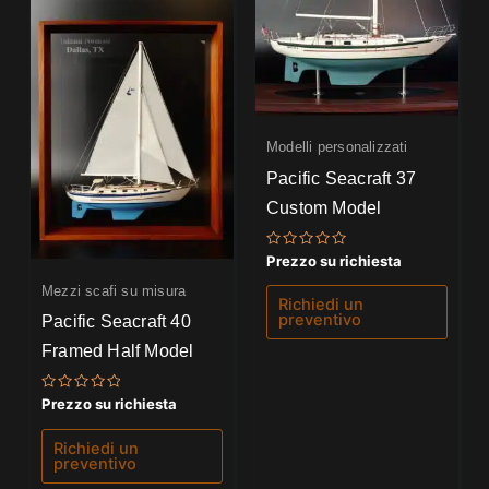
Modelli personalizzati
Pacific Seacraft 37
Custom Model
Valutato
Prezzo su richiesta
0
su
Mezzi scafi su misura
5
Richiedi un
preventivo
Pacific Seacraft 40
Framed Half Model
Valutato
Prezzo su richiesta
0
su
5
Richiedi un
preventivo