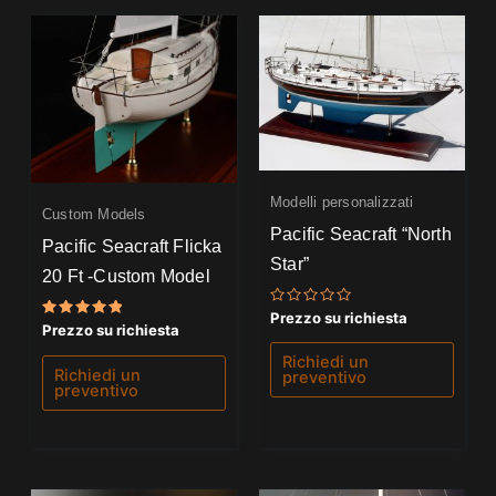
Modelli personalizzati
Custom Models
Pacific Seacraft “North
Pacific Seacraft Flicka
Star”
20 Ft -Custom Model
Valutato
Prezzo su richiesta
Valutato
0
Prezzo su richiesta
5.00
su
su 5
5
Richiedi un
Richiedi un
preventivo
preventivo